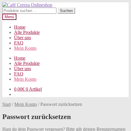
Zur
Zum
Navigation
Inhalt
Suchen
Suchen
springen
springen
nach:
Menü
Home
Alle Produkte
Über uns
FAQ
Mein Konto
Home
Alle Produkte
Über uns
FAQ
Mein Konto
0,00
€
0 Artikel
Start
/
Mein Konto
/
Passwort zurücksetzen
Passwort zurücksetzen
Hast du dein Passwort vergessen? Bitte gib deinen Benutzernamen