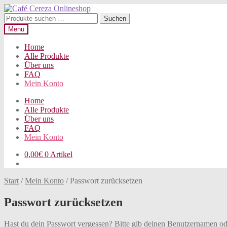
Zur
Zum
Navigation
Inhalt
Suchen
Suchen
springen
springen
nach:
Menü
Home
Alle Produkte
Über uns
FAQ
Mein Konto
Home
Alle Produkte
Über uns
FAQ
Mein Konto
0,00
€
0 Artikel
Start
/
Mein Konto
/
Passwort zurücksetzen
Passwort zurücksetzen
Hast du dein Passwort vergessen? Bitte gib deinen Benutzernamen oder