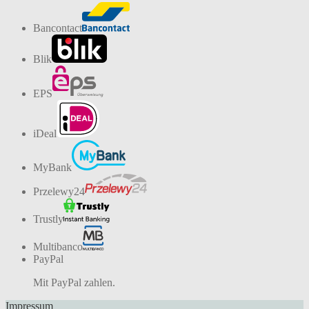
Bancontact
Blik
EPS
iDeal
MyBank
Przelewy24
Trustly
Multibanco
PayPal
Mit PayPal zahlen.
Impressum