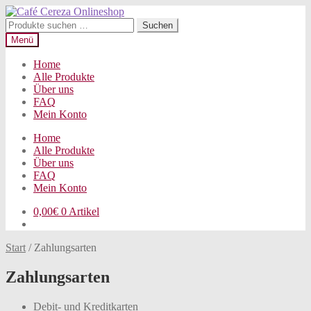
Zur
Zum
Navigation
Inhalt
Suchen
Suchen
springen
springen
nach:
Menü
Home
Alle Produkte
Über uns
FAQ
Mein Konto
Home
Alle Produkte
Über uns
FAQ
Mein Konto
0,00
€
0 Artikel
Start
/
Zahlungsarten
Zahlungsarten
Debit- und Kreditkarten