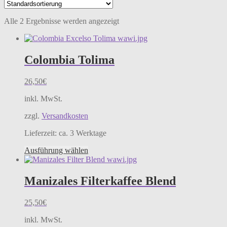
Alle 2 Ergebnisse werden angezeigt
Colombia Tolima
26,50
€
inkl. MwSt.
zzgl.
Versandkosten
Lieferzeit:
ca. 3 Werktage
Dieses
Ausführung wählen
Produkt
weist
mehrere
Manizales Filterkaffee Blend
Varianten
auf.
25,50
€
Die
Optionen
inkl. MwSt.
können