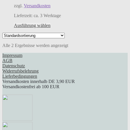
auf
zzgl.
Versandkosten
der
Produktseite
Lieferzeit:
ca. 3 Werktage
gewählt
werden
Dieses
Ausführung wählen
Produkt
weist
mehrere
Alle 2 Ergebnisse werden angezeigt
Varianten
auf.
Impressum
Die
AGB
Optionen
Datenschutz
können
Widerrufsbelehrung
auf
Lieferbedingungen
der
Versandkosten innerhalb DE 3,90 EUR
Produktseite
Versandkostenfrei ab 100 EUR
gewählt
werden