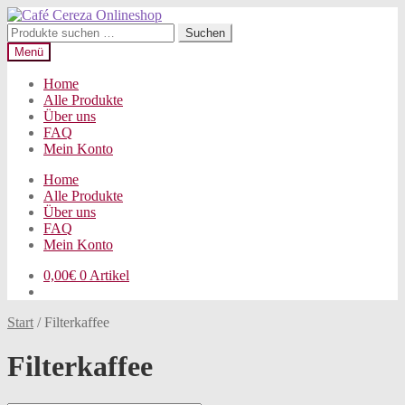
Zur
Zum
Navigation
Inhalt
Suchen
Suchen
springen
springen
nach:
Menü
Home
Alle Produkte
Über uns
FAQ
Mein Konto
Home
Alle Produkte
Über uns
FAQ
Mein Konto
0,00
€
0 Artikel
Start
/
Filterkaffee
Filterkaffee